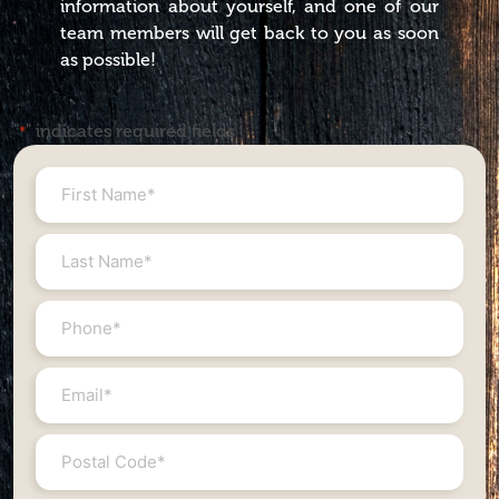
information about yourself, and one of our
team members will get back to you as soon
as possible!
"
" indicates required fields
*
First
Name
*
Last
Name
*
Phone
#
*
Email
*
Postal
Code