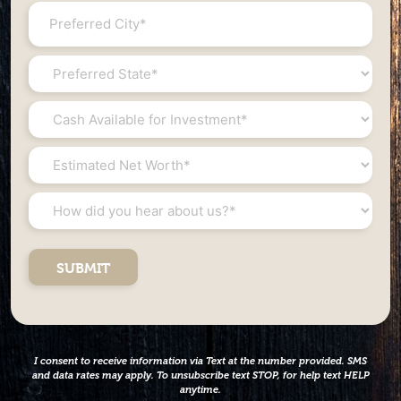
*
City
*
State
*
Cash
Available
for
Estimated
Investment
Net
*
Worth
How
*
did
you
hear
about
us?
*
I consent to receive information via Text at the number provided. SMS
and data rates may apply. To unsubscribe text STOP, for help text HELP
anytime.