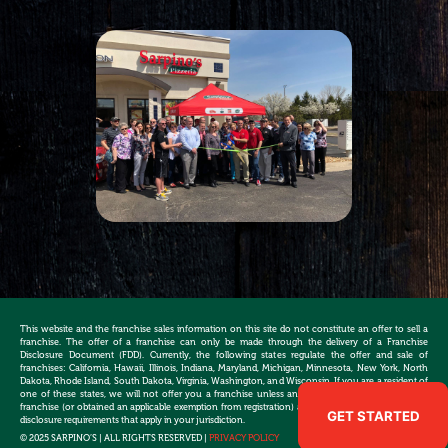
This website and the franchise sales information on this site do not constitute an offer to sell a
franchise. The offer of a franchise can only be made through the delivery of a Franchise
Disclosure Document (FDD). Currently, the following states regulate the offer and sale of
franchises: California, Hawaii, Illinois, Indiana, Maryland, Michigan, Minnesota, New York, North
Dakota, Rhode Island, South Dakota, Virginia, Washington, and Wisconsin. If you are a resident of
one of these states, we will not offer you a franchise unless and until we have registered the
franchise (or obtained an applicable exemption from registration) and complied with the pre-sale
GET STARTED
disclosure requirements that apply in your jurisdiction.
© 2025 SARPINO’S | ALL RIGHTS RESERVED |
PRIVACY POLICY